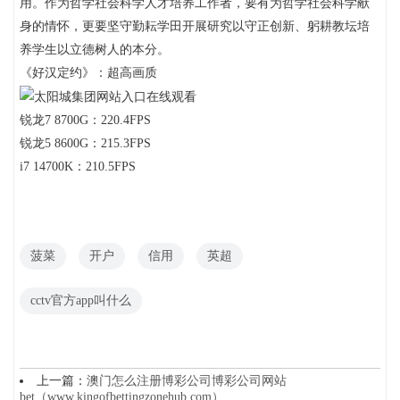
用。作为哲学社会科学人才培养工作者，要有为哲学社会科学献
身的情怀，更要坚守勤耘学田开展研究以守正创新、躬耕教坛培
养学生以立德树人的本分。
《好汉定约》：超高画质
锐龙7 8700G：220.4FPS
锐龙5 8600G：215.3FPS
i7 14700K：210.5FPS
菠菜
开户
信用
英超
cctv官方app叫什么
上一篇：
澳门怎么注册博彩公司博彩公司网站
bet（www.kingofbettingzonehub.com）