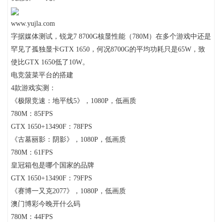
www.yujla.com
字据媒体测试，锐龙7 8700G核显性能（780M）在多个游戏中还是
罕见了孤独显卡GTX 1650，何况8700G的平均功耗只是65W，致
使比GTX 1650低了10W。
电竞菠菜平台的搭建
4款游戏实测：
《极限竞速：地平线5》，1080P，低画质
780M：85FPS
GTX 1650+13490F：78FPS
《古墓丽影：阴影》，1080P，低画质
780M：61FPS
皇冠箱包是哪个国家的品牌
GTX 1650+13490F：79FPS
《赛博一又克2077》，1080P，低画质
澳门博彩今晚开什么码
780M：44FPS