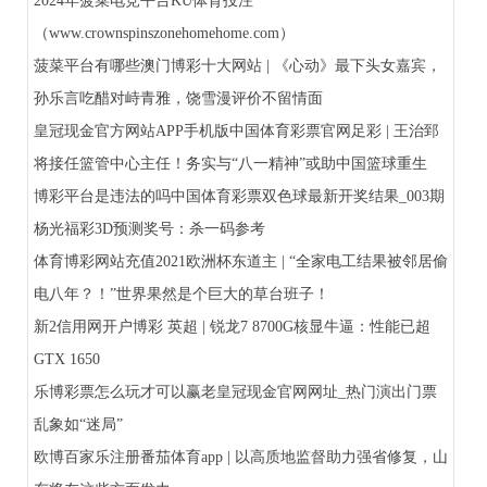
2024年菠菜电竞平台KU体育投注
（www.crownspinszonehomehome.com）
菠菜平台有哪些澳门博彩十大网站 | 《心动》最下头女嘉宾，
孙乐言吃醋对峙青雅，饶雪漫评价不留情面
皇冠现金官方网站APP手机版中国体育彩票官网足彩 | 王治郅
将接任篮管中心主任！务实与“八一精神”或助中国篮球重生
博彩平台是违法的吗中国体育彩票双色球最新开奖结果_003期
杨光福彩3D预测奖号：杀一码参考
体育博彩网站充值2021欧洲杯东道主 | “全家电工结果被邻居偷
电八年？！”世界果然是个巨大的草台班子！
新2信用网开户博彩 英超 | 锐龙7 8700G核显牛逼：性能已超
GTX 1650
乐博彩票怎么玩才可以赢老皇冠现金官网网址_热门演出门票
乱象如“迷局”
欧博百家乐注册番茄体育app | 以高质地监督助力强省修复，山