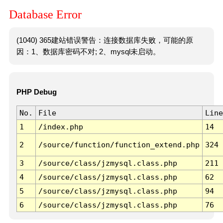
Database Error
(1040) 365建站错误警告：连接数据库失败，可能的原
因：1、数据库密码不对; 2、mysql未启动。
PHP Debug
No.
File
Line
1
/index.php
14
2
/source/function/function_extend.php
324
3
/source/class/jzmysql.class.php
211
4
/source/class/jzmysql.class.php
62
5
/source/class/jzmysql.class.php
94
6
/source/class/jzmysql.class.php
76