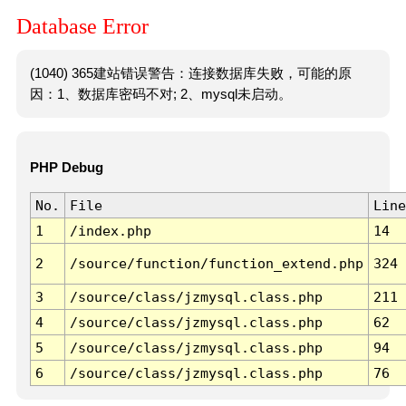
Database Error
(1040) 365建站错误警告：连接数据库失败，可能的原
因：1、数据库密码不对; 2、mysql未启动。
PHP Debug
No.
File
Line
1
/index.php
14
2
/source/function/function_extend.php
324
3
/source/class/jzmysql.class.php
211
4
/source/class/jzmysql.class.php
62
5
/source/class/jzmysql.class.php
94
6
/source/class/jzmysql.class.php
76