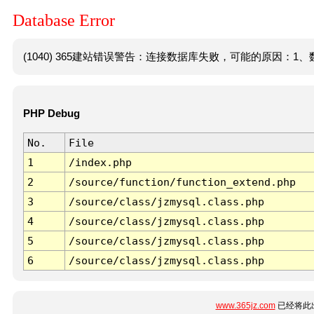
Database Error
(1040) 365建站错误警告：连接数据库失败，可能的原因：1、数
PHP Debug
No.
File
1
/index.php
2
/source/function/function_extend.php
3
/source/class/jzmysql.class.php
4
/source/class/jzmysql.class.php
5
/source/class/jzmysql.class.php
6
/source/class/jzmysql.class.php
www.365jz.com
已经将此