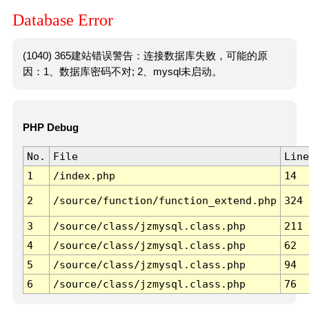
Database Error
(1040) 365建站错误警告：连接数据库失败，可能的原
因：1、数据库密码不对; 2、mysql未启动。
PHP Debug
No.
File
Line
1
/index.php
14
2
/source/function/function_extend.php
324
3
/source/class/jzmysql.class.php
211
4
/source/class/jzmysql.class.php
62
5
/source/class/jzmysql.class.php
94
6
/source/class/jzmysql.class.php
76